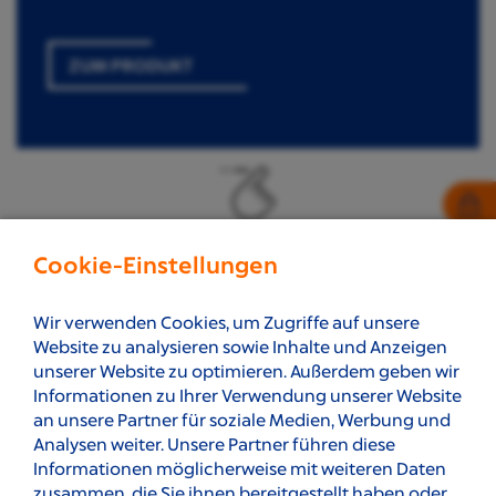
ZUM PRODUKT
Cookie-Einstellungen
Nach Oben
Wir verwenden Cookies, um Zugriffe auf unsere
Website zu analysieren sowie Inhalte und Anzeigen
unserer Website zu optimieren. Außerdem geben wir
Informationen zu Ihrer Verwendung unserer Website
an unsere Partner für soziale Medien, Werbung und
Analysen weiter. Unsere Partner führen diese
Informationen möglicherweise mit weiteren Daten
zusammen, die Sie ihnen bereitgestellt haben oder