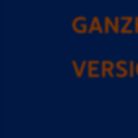
GANZ
VERS