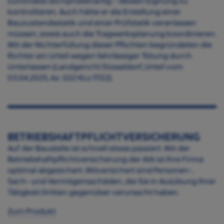
zumindest stichprobenartig – dessen Eignung zu
kontrollieren. Auch hätte er die Erstellung einer
Bauzustandsstatik und einer Prüfstatik veranlassen
müssen, sowie auch die Tragwerksplanung koordinieren.
Mit der Nichterfüllung dieser Pflichten begründeten die
Richter ein Urteil wegen fahrlässiger Tötung durch
Unterlassen (Landgericht Düsseldorf, Urteil vom
03.04.2025, Az. 022 KLs 17/22).
BETRIEBSHAFTPFLICHT­VERSICHERUNG
Auf der Baustelle ist schnell etwas passiert. Mit der
Betriebshaftpflichtversicherung der AIA ist Ihre Firma
optimal abgesichert. Mitversichert sind Personen-,
Sach- und Vermögensschäden, die Sie in Ausübung Ihrer
Tätigkeit Dritten gegenüber verursacht haben.
Zum Produkt