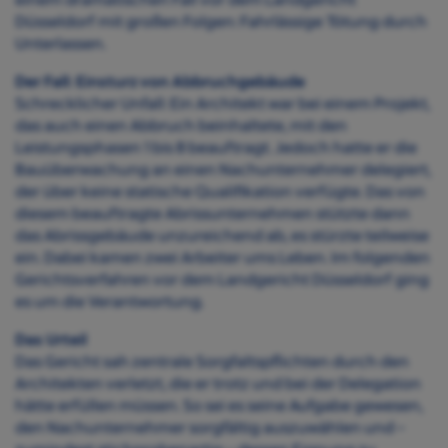
Düsseldorf mit großen Folgen: Fahrlässige Tötung durch
Unterlassen.
Der Fall: Einsturz von Abbruchgebäude
Schrecklicher Unfall: Ein Architekt war bei einem Projekt,
das auch einen Abbruch beinhaltete, mit den
Leistungsphasen 1 bis 8 beauftragt. Jedoch hatte er die
Bauüberwachung an einen Nachunternehmer delegiert,
der über keine statische Qualifikation verfügte. Das von
diesem beauftragte Abrissunternehmen stützte dann
das Abrissgebäude unzureichend ab, es stürzte teilweise
ein. Dabei kamen zwei Arbeiter ums Leben. Im folgenden
Gerichtsverfahren vor dem Landgericht Düsseldorf ging
es um die Verantwortung.
Das Urteil
Das Gericht sah zentrale Sorgfaltspflichten durch den
Architekten verletzt, die er trotz und bei der Delegation
hätte erfüllen müssen. So sei es seine Aufgabe gewesen,
den Nachunternehmer sorgfältig auszuwählen und –